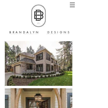
B R A N D A L Y N
D E S I G N S