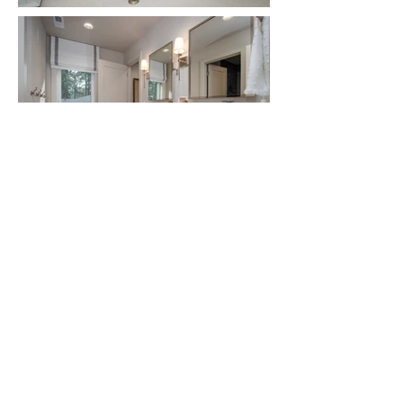
C A N A L C I R C L E​